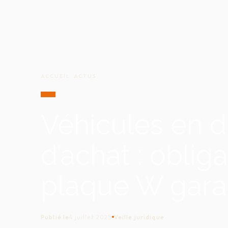
ACCUEIL
/
ACTUS
/
Véhicules en d
d’achat : obliga
plaque W gar
Publié le
4 juillet 2025
Veille juridique