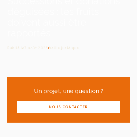
Successions et donations
déguisées : les fruits
doivent aussi être
rapportés
Publié le
7 août 2025
Veille juridique
Un projet, une question ?
NOUS CONTACTER