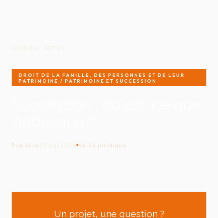
DROIT DE LA FAMILLE, DES PERSONNES ET
ACCUEIL
/
ACTUS
/
DE LEUR PATRIMOINE / PATRIMOINE ET
SUCCESSION
DROIT DE LA FAMILLE, DES PERSONNES ET DE LEUR
PATRIMOINE / PATRIMOINE ET SUCCESSION
Succession : qu'est-ce que
l'indivision ?
Publié le
21 mai 2026
Veille juridique
Un projet, une question ?