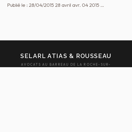
Publié le : 28/04/2015 28 avril avr. 04 2015 …
SELARL ATIAS & ROUSSEAU
AVOCATS AU BARREAU DE LA ROCHE-SUR-
YON — SABLES-D'OLONNE
ACCUEIL
ÉQUIPE
DOMAINES
ACTUALITÉS
HONORAIRES
FAQ
CONTACT