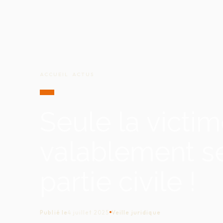
ACCUEIL
/
ACTUS
/
Seule la victi
valablement se
partie civile !
Publié le
4 juillet 2025
Veille juridique