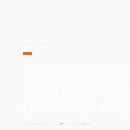
ACCUEIL
/
ACTUS
/
Séparations : l
enfants plus lo
parent qui n’a 
Publié le
25 juin 2015
Veille juridique