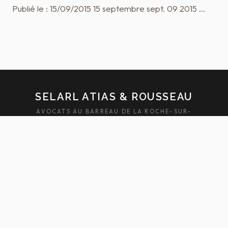
Publié le : 15/09/2015 15 septembre sept. 09 2015 …
SELARL ATIAS & ROUSSEAU
AVOCATS AU BARREAU DE LA ROCHE-SUR-
YON — SABLES-D'OLONNE
ACCUEIL
ÉQUIPE
DOMAINES
ACTUALITÉS
HONORAIRES
FAQ
CONTACT