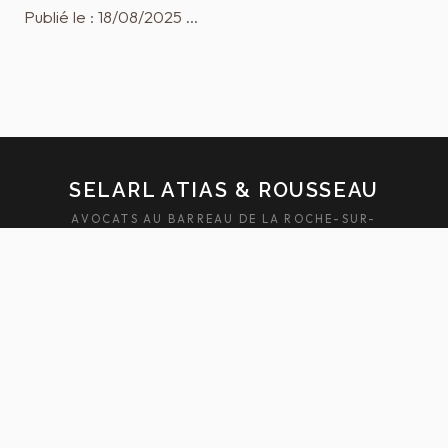
Publié le : 18/08/2025 …
SELARL ATIAS & ROUSSEAU
AVOCATS AU BARREAU DE LA ROCHE-SUR-
YON — SABLES-D'OLONNE
ACCUEIL
ÉQUIPE
DOMAINES
ACTUALITÉS
HONORAIRES
FAQ
CONTACT