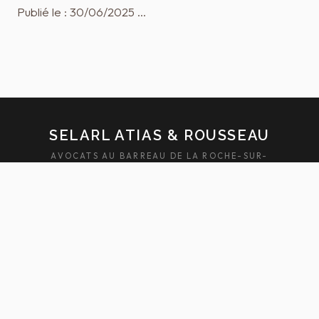
Publié le : 30/06/2025 …
SELARL ATIAS & ROUSSEAU
AVOCATS AU BARREAU DE LA ROCHE-SUR-
YON — SABLES-D'OLONNE
ACCUEIL
ÉQUIPE
DOMAINES
ACTUALITÉS
HONORAIRES
FAQ
CONTACT