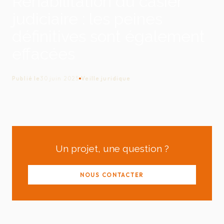
Réhabilitation du casier
judiciaire : les peines
définitives sont également
effacées
Publié le
30 juin 2025
Veille juridique
Un projet, une question ?
NOUS CONTACTER