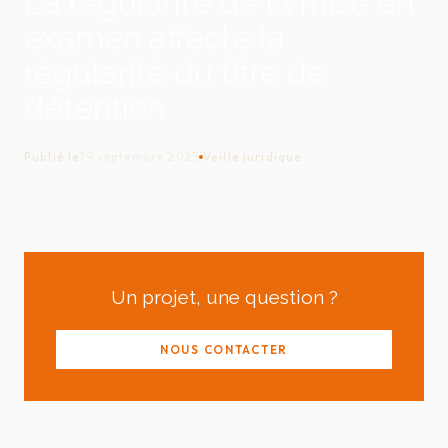
La régularité de la mise en
examen affecte la
régularité du titre de
détention
Publié le
19 septembre 2025
Veille juridique
Un projet, une question ?
NOUS CONTACTER