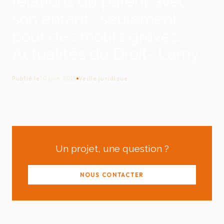
relations du parent avec
son enfant : seulement
pour des motifs graves...
Actualités du Droit- Lamy
Publié le
10 juin 2015
Veille juridique
Un projet, une question ?
NOUS CONTACTER