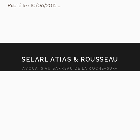
Publié le : 10/06/2015 …
SELARL ATIAS & ROUSSEAU
AVOCATS AU BARREAU DE LA ROCHE-SUR-
YON — SABLES-D'OLONNE
ACCUEIL
ÉQUIPE
DOMAINES
ACTUALITÉS
HONORAIRES
FAQ
CONTACT