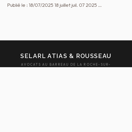
Publié le : 18/07/2025 18 juillet juil. 07 2025 …
SELARL ATIAS & ROUSSEAU
AVOCATS AU BARREAU DE LA ROCHE-SUR-
YON — SABLES-D'OLONNE
ACCUEIL
ÉQUIPE
DOMAINES
ACTUALITÉS
HONORAIRES
FAQ
CONTACT