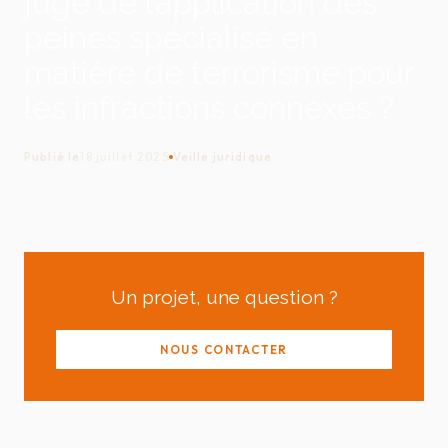
juge de l’application des
peines spécialisé en
matière de terrorisme pour
les infractions connexes ?
Publié le
18 juillet 2025
Veille juridique
Un projet, une question ?
NOUS CONTACTER