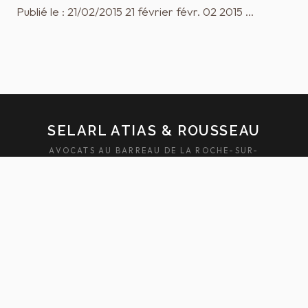
Publié le : 21/02/2015 21 février févr. 02 2015 …
SELARL ATIAS & ROUSSEAU
AVOCATS AU BARREAU DE LA ROCHE-SUR-
YON — SABLES-D'OLONNE
ACCUEIL
ÉQUIPE
DOMAINES
ACTUALITÉS
HONORAIRES
FAQ
CONTACT