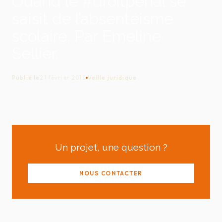
Quand le #droitpénal se
saisit de l’absentéisme
scolaire. Par Emeline
Sellier.
Publié le
21 février 2015
Veille juridique
Un projet, une question ?
NOUS CONTACTER