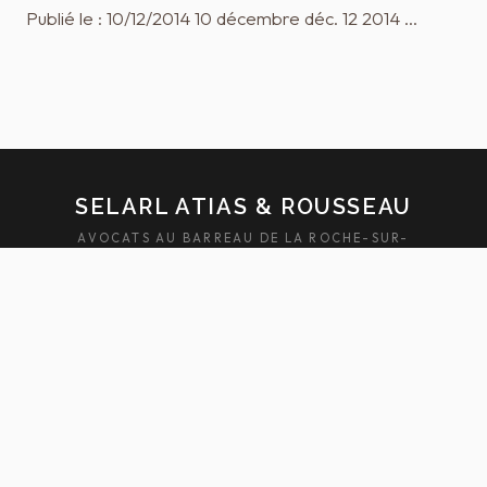
Publié le : 10/12/2014 10 décembre déc. 12 2014 …
SELARL ATIAS & ROUSSEAU
AVOCATS AU BARREAU DE LA ROCHE-SUR-
YON — SABLES-D'OLONNE
ACCUEIL
ÉQUIPE
DOMAINES
ACTUALITÉS
HONORAIRES
FAQ
CONTACT