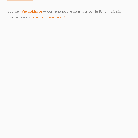
Source :
Vie publique
— contenu publié ou mis à jour le 18 juin 2026.
Contenu sous
Licence Ouverte 2.0
.
SELARL ATIAS & ROUSSEAU
AVOCATS AU BARREAU DE LA ROCHE-SUR-
YON — SABLES-D'OLONNE
ACCUEIL
ÉQUIPE
DOMAINES
ACTUALITÉS
HONORAIRES
FAQ
CONTACT