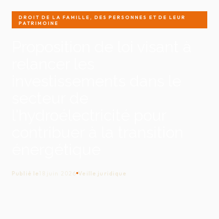
DROIT DE LA FAMILLE, DES PERSONNES ET DE LEUR
PATRIMOINE
Proposition de loi visant à
relancer les
investissements dans le
secteur de
l'hydroélectricité pour
contribuer à la transition
énergétique
Publié le
18 juin 2026
Veille juridique