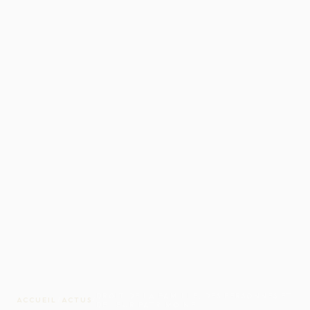
DROIT DE LA FAMILLE, DES PERSONNES ET
ACCUEIL
/
ACTUS
/
DE LEUR PATRIMOINE