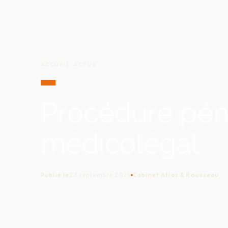
ACCUEIL
/
ACTUS
/
Procédure pén
médicolégal
Publié le
23 septembre 2024
Cabinet Atias & Rousseau