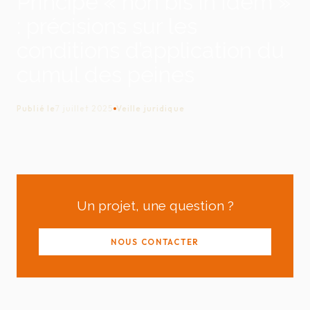
Principe « non bis in idem »
: précisions sur les
conditions d’application du
cumul des peines
Publié le
7 juillet 2025
Veille juridique
Un projet, une question ?
NOUS CONTACTER