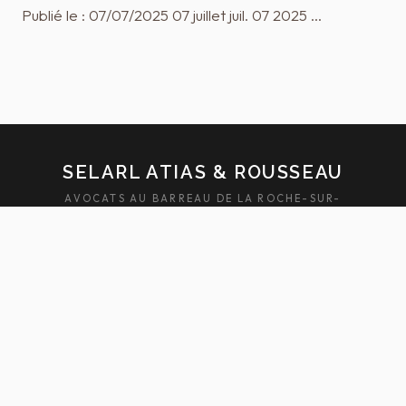
Publié le : 07/07/2025 07 juillet juil. 07 2025 …
SELARL ATIAS & ROUSSEAU
AVOCATS AU BARREAU DE LA ROCHE-SUR-
YON — SABLES-D'OLONNE
ACCUEIL
ÉQUIPE
DOMAINES
ACTUALITÉS
HONORAIRES
FAQ
CONTACT