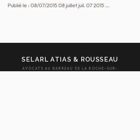
Publié le : 08/07/2015 08 juillet juil. 07 2015 …
SELARL ATIAS & ROUSSEAU
AVOCATS AU BARREAU DE LA ROCHE-SUR-
YON — SABLES-D'OLONNE
ACCUEIL
ÉQUIPE
DOMAINES
ACTUALITÉS
HONORAIRES
FAQ
CONTACT