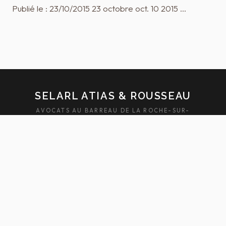
Publié le : 23/10/2015 23 octobre oct. 10 2015 …
SELARL ATIAS & ROUSSEAU
AVOCATS AU BARREAU DE LA ROCHE-SUR-
YON — SABLES-D'OLONNE
ACCUEIL
ÉQUIPE
DOMAINES
ACTUALITÉS
HONORAIRES
FAQ
CONTACT