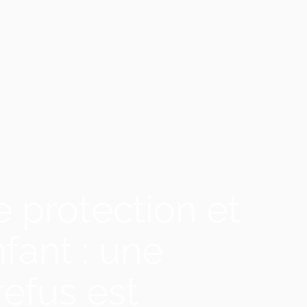
 protection et
nfant : une
refus est