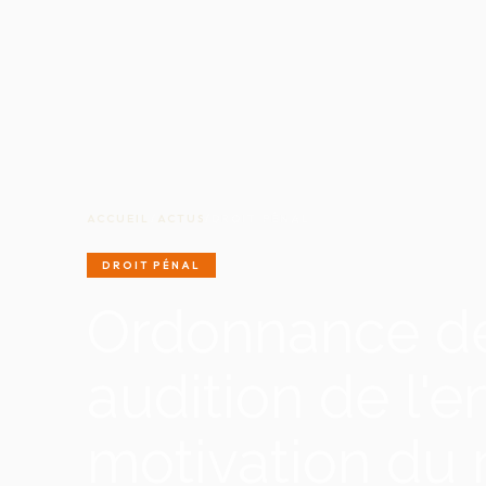
ACCUEIL
/
ACTUS
/
DROIT PÉNAL
DROIT PÉNAL
Ordonnance de
audition de l'e
motivation du 