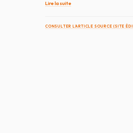
Lire la suite
CONSULTER L’ARTICLE SOURCE (SITE ÉD
SELARL ATIAS & ROUSSEAU
AVOCATS AU BARREAU DE LA ROCHE-SUR-YON —
SABLES-D'OLONNE