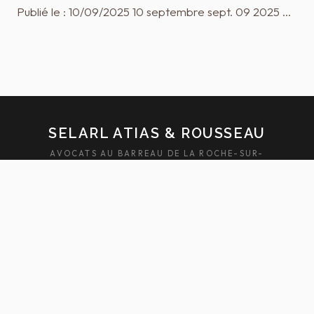
Publié le : 10/09/2025 10 septembre sept. 09 2025 …
SELARL ATIAS & ROUSSEAU
AVOCATS AU BARREAU DE LA ROCHE-SUR-
YON — SABLES-D'OLONNE
ACCUEIL
ÉQUIPE
DOMAINES
ACTUALITÉS
HONORAIRES
FAQ
CONTACT