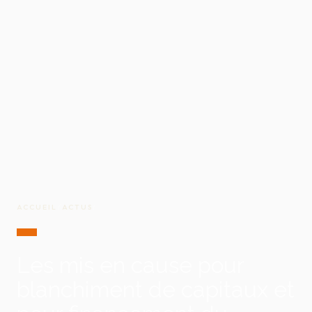
ACCUEIL
/
ACTUS
/
Les mis en cause pour
blanchiment de capitaux et