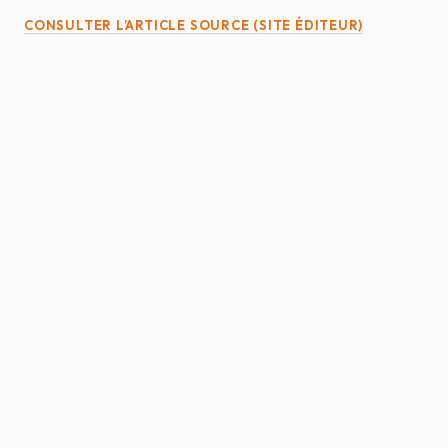
CONSULTER L’ARTICLE SOURCE (SITE ÉDITEUR)
SELARL ATIAS & ROUSSEAU
AVOCATS AU BARREAU DE LA ROCHE-SUR-
YON — SABLES-D'OLONNE
ACCUEIL
ÉQUIPE
DOMAINES
ACTUALITÉS
HONORAIRES
FAQ
CONTACT