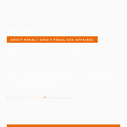
DROIT PÉNAL / DROIT PÉNAL DES
ACCUEIL
/
ACTUS
/
AFFAIRES
DROIT PÉNAL / DROIT PÉNAL DES AFFAIRES
Messageries chiffrées : la
Délégation parlementaire
au renseignement relance
la polémique
Publié le
13 mai 2026
Veille juridique