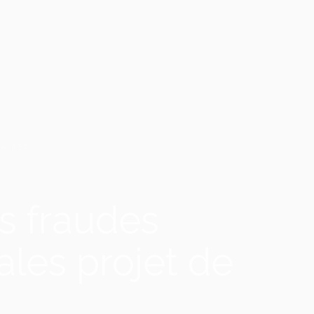
FAIRES
es fraudes
cales projet de