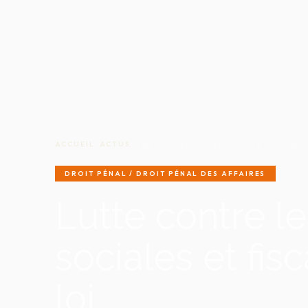
ACCUEIL
/
ACTUS
/
DROIT PÉNAL / DROIT PÉNAL DES AF
DROIT PÉNAL / DROIT PÉNAL DES AFFAIRES
Lutte contre l
sociales et fis
loi