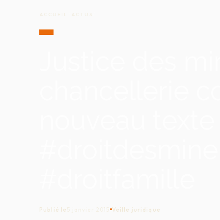
ACCUEIL
/
ACTUS
/
Justice des min
chancellerie c
nouveau texte
#droitdesmine
#droitfamille
Publié le
5 janvier 2015
Veille juridique