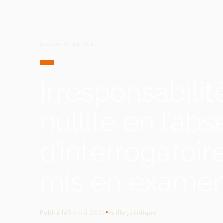
ACCUEIL
/
ACTUS
/
Irresponsabilit
nullité en l’ab
d’interrogatoir
mis en exame
Publié le
3 avril 2026
Veille juridique