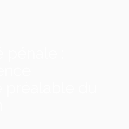
é pénale :
sence
e préalable du
n