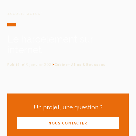
ACCUEIL
/
ACTUS
/
Le harcèlement sur
internet
Publié le
19 janvier 2021
Cabinet Atias & Rousseau
Un projet, une question ?
NOUS CONTACTER