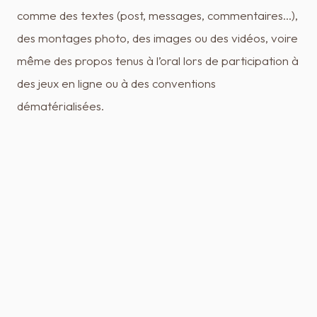
comme des textes (post, messages, commentaires...),
des montages photo, des images ou des vidéos, voire
même des propos tenus à l’oral lors de participation à
des jeux en ligne ou à des conventions
dématérialisées.
Ces diffusions sont effectuées par un individu ou un
groupe d’individus et prennent la forme d’injures, de
propos diffamatoires désignant une personne et sont
effectuées sur internet : forum, réseaux sociaux,
articles de blog, messageries personnelles, etc...
C’est l’exemple de création de faux-profil, de rumeurs,
de publications humiliantes, de menaces, de lynchage,
etc...