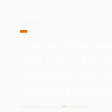
ACCUEIL
/
ACTUS
/
Garde alternée :
des parts fisca
attribuée au pa
charge princip
Publié le
30 septembre 2015
Veille juridique