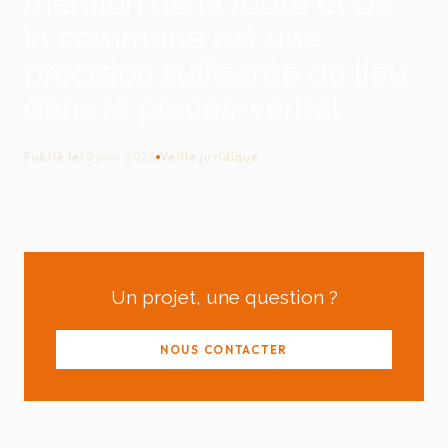
mention de la route et de
la commune est une
précision suffisante du lieu
dans le procès-verbal
Publié le
10 juin 2025
Veille juridique
Un projet, une question ?
NOUS CONTACTER