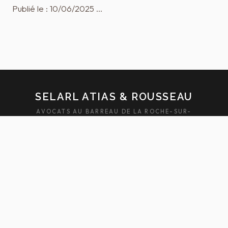
Publié le : 10/06/2025 …
SELARL ATIAS & ROUSSEAU
AVOCATS AU BARREAU DE LA ROCHE-SUR-
YON — SABLES-D'OLONNE
ACCUEIL
ÉQUIPE
DOMAINES
ACTUALITÉS
HONORAIRES
FAQ
CONTACT