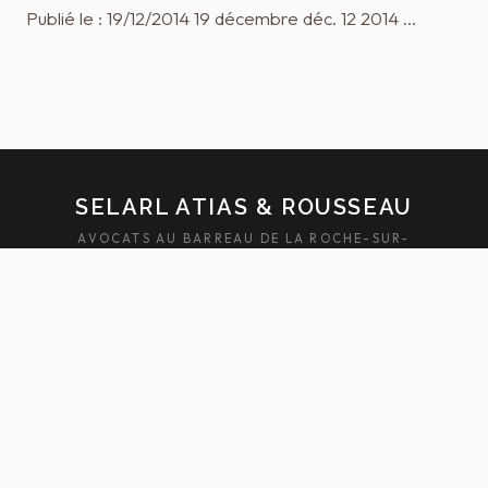
Publié le : 19/12/2014 19 décembre déc. 12 2014 …
SELARL ATIAS & ROUSSEAU
AVOCATS AU BARREAU DE LA ROCHE-SUR-
YON — SABLES-D'OLONNE
ACCUEIL
ÉQUIPE
DOMAINES
ACTUALITÉS
HONORAIRES
FAQ
CONTACT