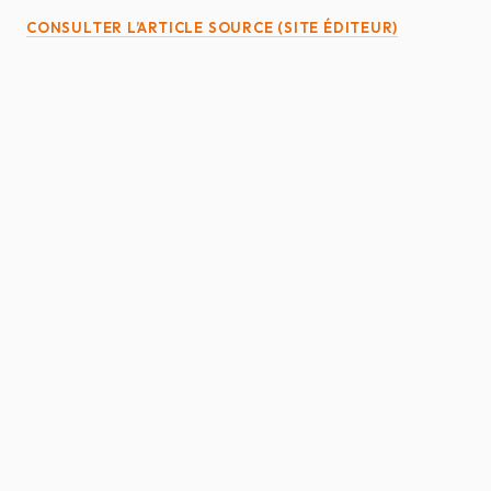
CONSULTER L’ARTICLE SOURCE (SITE ÉDITEUR)
SELARL ATIAS & ROUSSEAU
AVOCATS AU BARREAU DE LA ROCHE-SUR-
YON — SABLES-D'OLONNE
ACCUEIL
ÉQUIPE
DOMAINES
ACTUALITÉS
HONORAIRES
FAQ
CONTACT