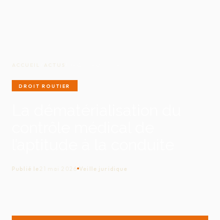
ACCUEIL
/
ACTUS
/
DROIT ROUTIER
DROIT ROUTIER
La dématérialisation du
contrôle médical de
l’aptitude à la conduite
Publié le
21 mai 2026
Veille juridique