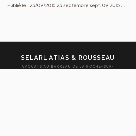
Publié le : 25/09/2015 25 septembre sept. 09 2015 …
SELARL ATIAS & ROUSSEAU
AVOCATS AU BARREAU DE LA ROCHE-SUR-
YON — SABLES-D'OLONNE
ACCUEIL
ÉQUIPE
DOMAINES
ACTUALITÉS
HONORAIRES
FAQ
CONTACT