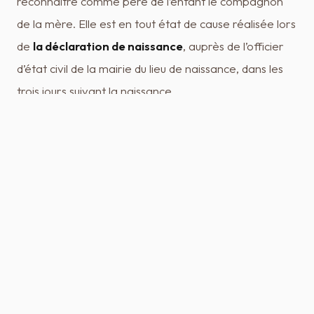
reconnaître comme père de l’enfant le compagnon
de la mère. Elle est en tout état de cause réalisée lors
de
la déclaration de naissance
, auprès de l’officier
d’état civil de la mairie du lieu de naissance, dans les
trois jours suivant la naissance.
Enfin, la filiation peut être établie par possession
d’état sinon par un jugement (action en recherche de
paternité) ou par acte notarié (adoption).
Les conditions de
contestation
Pour être recevable, l’action en contestation de