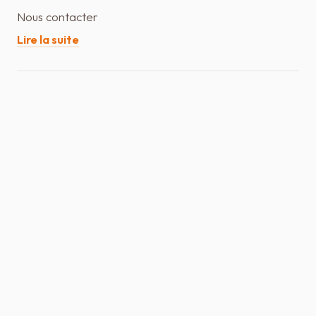
Nous contacter
Lire la suite
CONSULTER L’ARTICLE SOURCE (SITE ÉDITEUR)
SELARL ATIAS & ROUSSEAU
AVOCATS AU BARREAU DE LA ROCHE-SUR-
YON — SABLES-D'OLONNE
ACCUEIL
ÉQUIPE
DOMAINES