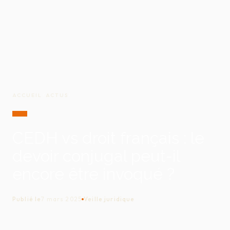
ACCUEIL
/
ACTUS
/
CEDH vs droit français : le
devoir conjugal peut-il
encore être invoqué ?
Publié le
7 mars 2025
Veille juridique