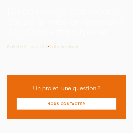
Du bon usage des recours
contre la mise en examen |
ActuDroit - #droitpénal
Publié le
17 mars 2015
Veille juridique
Un projet, une question ?
NOUS CONTACTER