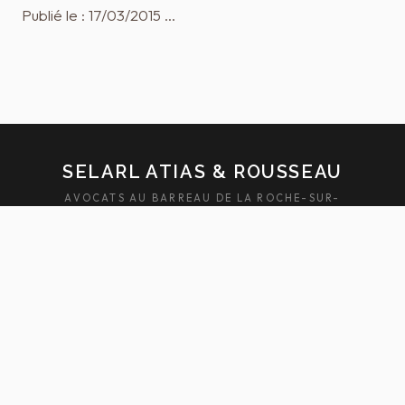
Publié le : 17/03/2015 …
SELARL ATIAS & ROUSSEAU
AVOCATS AU BARREAU DE LA ROCHE-SUR-
YON — SABLES-D'OLONNE
ACCUEIL
ÉQUIPE
DOMAINES
ACTUALITÉS
HONORAIRES
FAQ
CONTACT