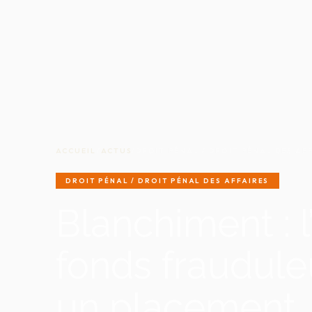
ACCUEIL
/
ACTUS
/
DROIT PÉNAL / DROIT PÉNAL DES AF
DROIT PÉNAL / DROIT PÉNAL DES AFFAIRES
Blanchiment : l’
fonds fraudule
un placement