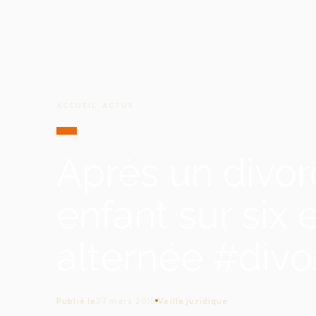
ACCUEIL
/
ACTUS
/
Après un divor
enfant sur six
alternée #divo
Publié le
27 mars 2015
Veille juridique