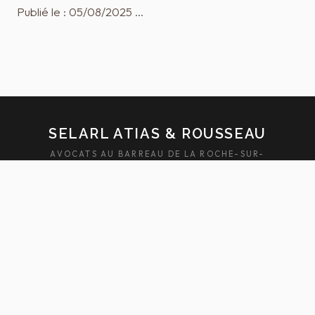
Publié le : 05/08/2025 …
SELARL ATIAS & ROUSSEAU
AVOCATS AU BARREAU DE LA ROCHE-SUR-
YON — SABLES-D'OLONNE
ACCUEIL
ÉQUIPE
DOMAINES
ACTUALITÉS
HONORAIRES
FAQ
CONTACT