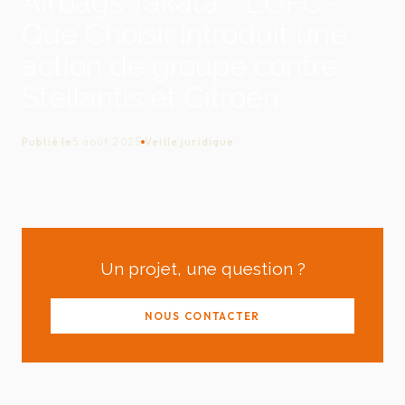
Airbags Takata - L’UFC-
Que Choisir introduit une
action de groupe contre
Stellantis et Citroën
Publié le
5 août 2025
Veille juridique
Un projet, une question ?
NOUS CONTACTER