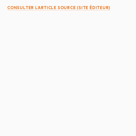
CONSULTER L’ARTICLE SOURCE (SITE ÉDITEUR)
SELARL ATIAS & ROUSSEAU
AVOCATS AU BARREAU DE LA ROCHE-SUR-
YON — SABLES-D'OLONNE
ACCUEIL
ÉQUIPE
DOMAINES
ACTUALITÉS
HONORAIRES
FAQ
CONTACT