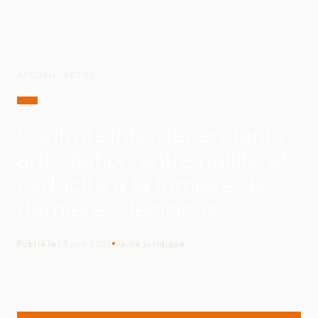
ACCUEIL
/
ACTUS
/
Contrats interdépendants :
articulation entre nullité et
caducité à la lumière des
dernières décisions
Publié le
23 juin 2025
Veille juridique